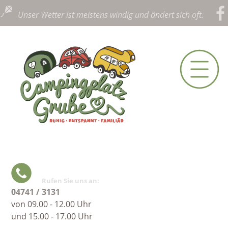
Navig
Unser Wetter ist meistens windig und ändert sich oft.
über
Rufen Sie uns an:
04741 / 3131
von 09.00 - 12.00 Uhr
und 15.00 - 17.00 Uhr