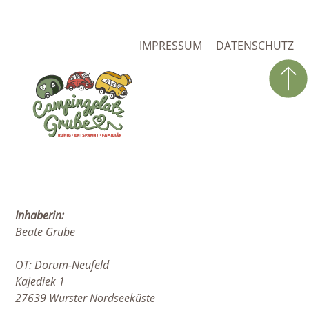
NAVIGATION
IMPRESSUM
DATENSCHUTZ
ÜBERSPRINGEN
Inhaberin:
Beate Grube
OT: Dorum-Neufeld
Kajediek 1
27639 Wurster Nordseeküste