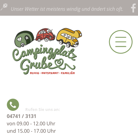
Navig
Unser Wetter ist meistens windig und ändert sich oft.
über
Rufen Sie uns an:
04741 / 3131
von 09.00 - 12.00 Uhr
und 15.00 - 17.00 Uhr